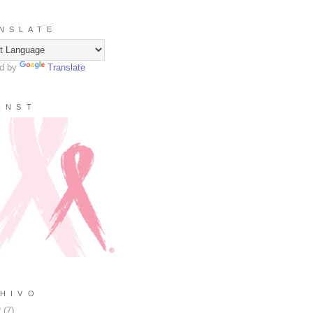
N S L A T E
d by
Translate
I N S T
H I V O
2
(
7
)