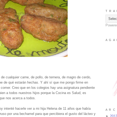
T R A 
Powere
A G A 
de cualquier carne, de pollo, de ternera, de magro de cerdo,
be de qué estarán hechas. Y ahí sí que me pongo firme en
 comer. Creo que en los colegios hay una asignatura pendiente
ien a todos nuestros hijos porque la Cocina es Salud, es
que nos acerca a todos.
y intenté hacerle ver a mi hija Helena de 11 años que había
A R C 
e ruso por una bechamel para que percibiera el gusto del lácteo y
►
201