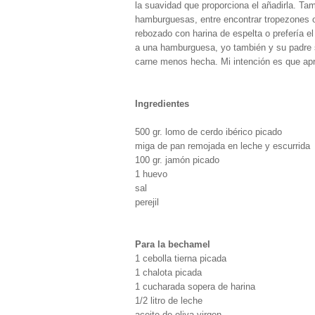
la suavidad que proporciona el añadirla. Ta
hamburguesas, entre encontrar tropezones o 
rebozado con harina de espelta o prefería el
a una hamburguesa, yo también y su padre se
carne menos hecha. Mi intención es que apre
Ingredientes
500 gr. lomo de cerdo ibérico picado
miga de pan remojada en leche y escurrida
100 gr. jamón picado
1 huevo
sal
perejil
Para la bechamel
1 cebolla tierna picada
1 chalota picada
1 cucharada sopera de harina
1/2 litro de leche
aceite de oliva virgen