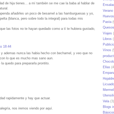
d de hija tienes... a mí también se me cae la baba al hablar de
Ensala
tural.
Verano
upenda añadirles un poco de besamel a las hamburguesas y yo,
Huevos
pelta (blanca, pero sobre todo la integral) para todas mis
Pasta
(
Queso
que las fotos no te hayan quedado como a tí te hubiera gustado,
Viajes
(
Libros
(
Publici
as 18:44
Vinos
(
, y ademas nunca las habia hecho con bechamel, y veo que no
produc
, con lo que es mucho mas sano aun.
Chocol
la quedo para prepararla prontito.
Ellas
(4
Empana
Hojaldr
Licuad
Mermel
Utensil
cidad rapidamente y hay que actuar.
Vela
(3)
Blogs i
alegría, nos iremos viendo por aquí.
Básico