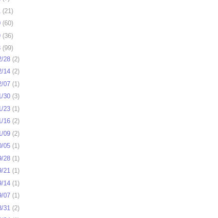
1
(
21
)
0
(
60
)
9
(
36
)
8
(
99
)
2/28
(
2
)
2/14
(
2
)
2/07
(
1
)
1/30
(
3
)
1/23
(
1
)
1/16
(
2
)
1/09
(
2
)
0/05
(
1
)
9/28
(
1
)
9/21
(
1
)
9/14
(
1
)
9/07
(
1
)
8/31
(
2
)