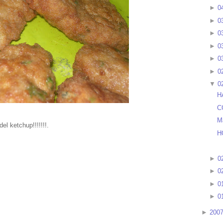
►
0
►
0
►
0
►
0
►
0
►
0
▼
0
H
C
M
el ketchup!!!!!!!.
H
►
0
►
0
►
0
►
0
►
200