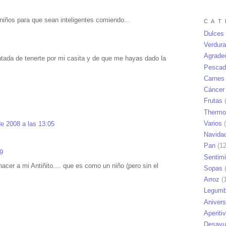
iños para que sean inteligentes comiendo...
C A T 
Dulces
Verdur
Agrade
ada de tenerte por mi casita y de que me hayas dado la
Pescad
Carnes
Cáncer
Frutas
(
Thermo
Varios
(
de 2008 a las 13:05
Navida
Pan
(12
49
Sentim
hacer a mi Antiñito.... que es como un niño (pero sin el
Sopas
(
Arroz
(1
Legumb
Anivers
Aperiti
Desayu