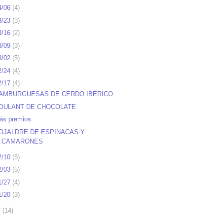
4/06
(
4
)
3/23
(
3
)
3/16
(
2
)
3/09
(
3
)
3/02
(
5
)
2/24
(
4
)
2/17
(
4
)
AMBURGUESAS DE CERDO IBÉRICO
OULANT DE CHOCOLATE
ás premios
OJALDRE DE ESPINACAS Y
CAMARONES
2/10
(
5
)
2/03
(
5
)
1/27
(
4
)
1/20
(
3
)
7
(
14
)