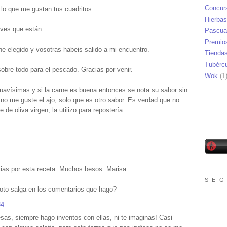
Concur
 lo que me gustan tus cuadritos.
Hierbas
aves que están.
Pascua
Premio
he elegido y vosotras habeis salido a mi encuentro.
Tienda
Tubérc
obre todo para el pescado. Gracias por venir.
Wok
(1
avísimas y si la carne es buena entonces se nota su sabor sin
 no me guste el ajo, solo que es otro sabor. Es verdad que no
e de oliva virgen, la utilizo para repostería.
ias por esta receta. Muchos besos. Marisa.
S E G
oto salga en los comentarios que hago?
34
s, siempre hago inventos con ellas, ni te imaginas! Casi