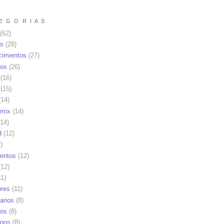
E G O R I A S
(62)
as
(28)
cimientos
(27)
os
(26)
(16)
(15)
14)
mix
(14)
14)
d
(12)
)
ientos
(12)
12)
1)
res
(11)
arios
(8)
vos
(8)
nos
(8)