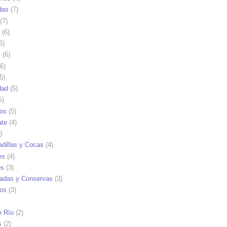
das
(7)
(7)
(6)
6)
s
(6)
6)
5)
dad
(5)
5)
tos
(5)
ate
(4)
)
dillas y Cocas
(4)
es
(4)
os
(3)
adas y Conservas
(3)
ios
(3)
n Río
(2)
s
(2)