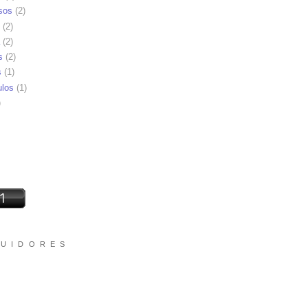
sos
(2)
(2)
(2)
s
(2)
s
(1)
ulos
(1)
)
 U I D O R E S