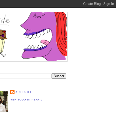
A N I S H I
VER TODO MI PERFIL