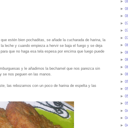
►
0
►
0
►
0
►
0
►
0
►
0
ta que estén bien pochaditas, se añade la cucharada de harina, la
►
0
la leche y cuando empieza a hervir se baja el fuego y se deja
a para que no haga esa tela espesa por encima que luego puede
►
0
►
0
►
0
amburguesas y le añadimos la bechamel que nos parezca sin
 y se nos peguen en las manos.
►
0
►
0
te, las rebozamos con un poco de harina de espelta y las
►
0
►
0
►
0
►
0
►
0
►
0