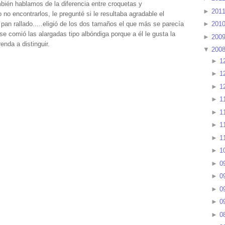
mbién hablamos de la diferencia entre croquetas y
►
201
no encontrarlos, le pregunté si le resultaba agradable el
 pan rallado.....eligió de los dos tamaños el que más se parecía
►
201
 comió las alargadas tipo albóndiga porque a él le gusta la
►
200
nda a distinguir.
▼
200
►
1
►
1
►
1
►
1
►
1
►
1
►
1
►
1
►
0
►
0
►
0
►
0
►
0