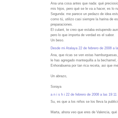
Ana una cosa antes que nada: qué preciosida
mis hijos, pero qué se le va a hacer, es lo na
Segunda: me parece un pedazo de idea est
como tú, utilizo casi siempre la harina de es
preparaciones.
El culant, te creo que estaba estupendo aun
pero lo que importa de verdad es el sabor.
Un beso.
Desde mi Atalaya
22 de febrero de 2008 a l
Ana, que ricas se ven estas hamburguesas
le has agregado mantequilla a la bechamel
Enhorabuena por tan rica receta, asi que me 
Un abrazo,
Soraya
a n i s h i
22 de febrero de 2008 a las 19:11
Su, es que a los niños se los lleva la publi
Marta, ahora veo que eres de Valencia, qué 