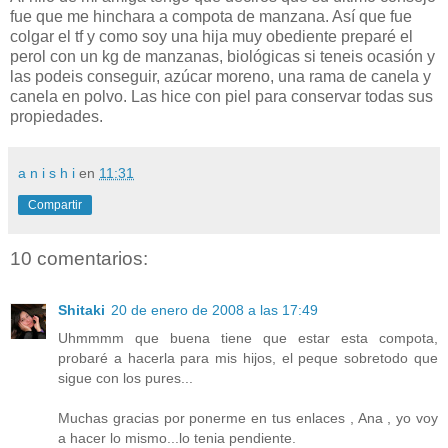
fue que me hinchara a compota de manzana. Así que fue
colgar el tf y como soy una hija muy obediente preparé el
perol con un kg de manzanas, biológicas si teneis ocasión y
las podeis conseguir, azúcar moreno, una rama de canela y
canela en polvo. Las hice con piel para conservar todas sus
propiedades.
a n i s h i
en
11:31
Compartir
10 comentarios:
Shitaki
20 de enero de 2008 a las 17:49
Uhmmmm que buena tiene que estar esta compota,
probaré a hacerla para mis hijos, el peque sobretodo que
sigue con los pures...
Muchas gracias por ponerme en tus enlaces , Ana , yo voy
a hacer lo mismo...lo tenia pendiente.