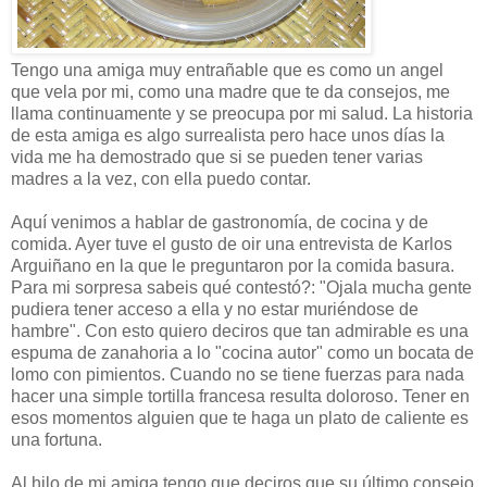
Tengo una amiga muy entrañable que es como un angel
que vela por mi, como una madre que te da consejos, me
llama continuamente y se preocupa por mi salud. La historia
de esta amiga es algo surrealista pero hace unos días la
vida me ha demostrado que si se pueden tener varias
madres a la vez, con ella puedo contar.
Aquí venimos a hablar de gastronomía, de cocina y de
comida. Ayer tuve el gusto de oir una entrevista de Karlos
Arguiñano en la que le preguntaron por la comida basura.
Para mi sorpresa sabeis qué contestó?: "Ojala mucha gente
pudiera tener acceso a ella y no estar muriéndose de
hambre". Con esto quiero deciros que tan admirable es una
espuma de zanahoria a lo "cocina autor" como un bocata de
lomo con pimientos. Cuando no se tiene fuerzas para nada
hacer una simple tortilla francesa resulta doloroso. Tener en
esos momentos alguien que te haga un plato de caliente es
una fortuna.
Al hilo de mi amiga tengo que deciros que su último consejo