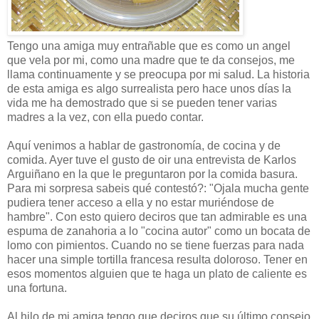
Tengo una amiga muy entrañable que es como un angel
que vela por mi, como una madre que te da consejos, me
llama continuamente y se preocupa por mi salud. La historia
de esta amiga es algo surrealista pero hace unos días la
vida me ha demostrado que si se pueden tener varias
madres a la vez, con ella puedo contar.
Aquí venimos a hablar de gastronomía, de cocina y de
comida. Ayer tuve el gusto de oir una entrevista de Karlos
Arguiñano en la que le preguntaron por la comida basura.
Para mi sorpresa sabeis qué contestó?: "Ojala mucha gente
pudiera tener acceso a ella y no estar muriéndose de
hambre". Con esto quiero deciros que tan admirable es una
espuma de zanahoria a lo "cocina autor" como un bocata de
lomo con pimientos. Cuando no se tiene fuerzas para nada
hacer una simple tortilla francesa resulta doloroso. Tener en
esos momentos alguien que te haga un plato de caliente es
una fortuna.
Al hilo de mi amiga tengo que deciros que su último consejo