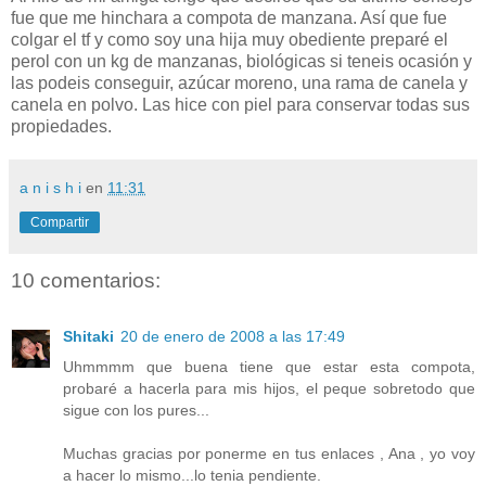
fue que me hinchara a compota de manzana. Así que fue
colgar el tf y como soy una hija muy obediente preparé el
perol con un kg de manzanas, biológicas si teneis ocasión y
las podeis conseguir, azúcar moreno, una rama de canela y
canela en polvo. Las hice con piel para conservar todas sus
propiedades.
a n i s h i
en
11:31
Compartir
10 comentarios:
Shitaki
20 de enero de 2008 a las 17:49
Uhmmmm que buena tiene que estar esta compota,
probaré a hacerla para mis hijos, el peque sobretodo que
sigue con los pures...
Muchas gracias por ponerme en tus enlaces , Ana , yo voy
a hacer lo mismo...lo tenia pendiente.