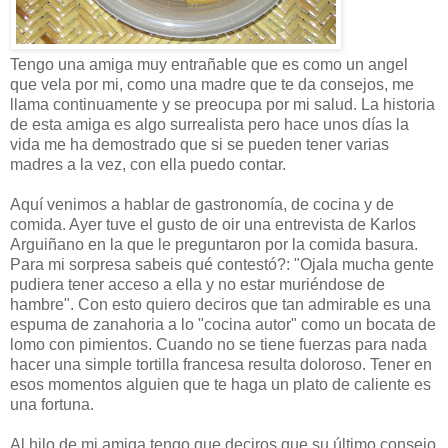
Tengo una amiga muy entrañable que es como un angel
que vela por mi, como una madre que te da consejos, me
llama continuamente y se preocupa por mi salud. La historia
de esta amiga es algo surrealista pero hace unos días la
vida me ha demostrado que si se pueden tener varias
madres a la vez, con ella puedo contar.
Aquí venimos a hablar de gastronomía, de cocina y de
comida. Ayer tuve el gusto de oir una entrevista de Karlos
Arguiñano en la que le preguntaron por la comida basura.
Para mi sorpresa sabeis qué contestó?: "Ojala mucha gente
pudiera tener acceso a ella y no estar muriéndose de
hambre". Con esto quiero deciros que tan admirable es una
espuma de zanahoria a lo "cocina autor" como un bocata de
lomo con pimientos. Cuando no se tiene fuerzas para nada
hacer una simple tortilla francesa resulta doloroso. Tener en
esos momentos alguien que te haga un plato de caliente es
una fortuna.
Al hilo de mi amiga tengo que deciros que su último consejo