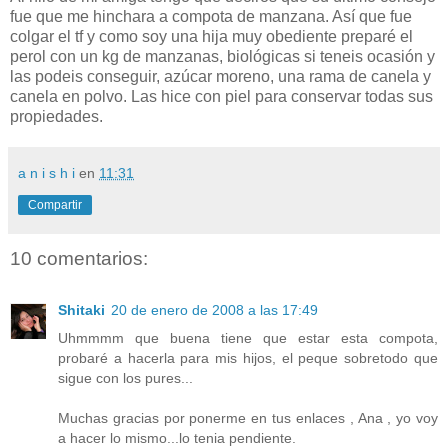
fue que me hinchara a compota de manzana. Así que fue
colgar el tf y como soy una hija muy obediente preparé el
perol con un kg de manzanas, biológicas si teneis ocasión y
las podeis conseguir, azúcar moreno, una rama de canela y
canela en polvo. Las hice con piel para conservar todas sus
propiedades.
a n i s h i
en
11:31
Compartir
10 comentarios:
Shitaki
20 de enero de 2008 a las 17:49
Uhmmmm que buena tiene que estar esta compota,
probaré a hacerla para mis hijos, el peque sobretodo que
sigue con los pures...
Muchas gracias por ponerme en tus enlaces , Ana , yo voy
a hacer lo mismo...lo tenia pendiente.