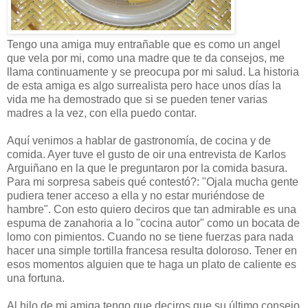
Tengo una amiga muy entrañable que es como un angel
que vela por mi, como una madre que te da consejos, me
llama continuamente y se preocupa por mi salud. La historia
de esta amiga es algo surrealista pero hace unos días la
vida me ha demostrado que si se pueden tener varias
madres a la vez, con ella puedo contar.
Aquí venimos a hablar de gastronomía, de cocina y de
comida. Ayer tuve el gusto de oir una entrevista de Karlos
Arguiñano en la que le preguntaron por la comida basura.
Para mi sorpresa sabeis qué contestó?: "Ojala mucha gente
pudiera tener acceso a ella y no estar muriéndose de
hambre". Con esto quiero deciros que tan admirable es una
espuma de zanahoria a lo "cocina autor" como un bocata de
lomo con pimientos. Cuando no se tiene fuerzas para nada
hacer una simple tortilla francesa resulta doloroso. Tener en
esos momentos alguien que te haga un plato de caliente es
una fortuna.
Al hilo de mi amiga tengo que deciros que su último consejo