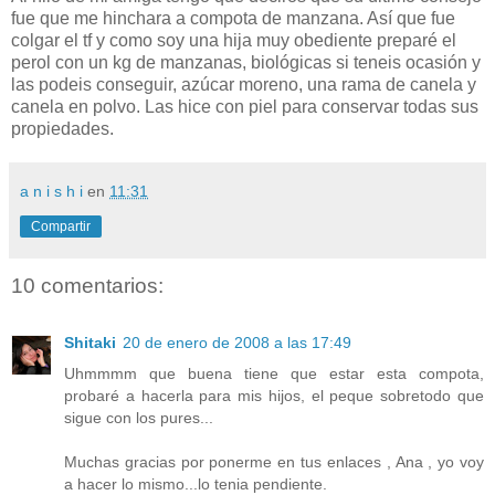
fue que me hinchara a compota de manzana. Así que fue
colgar el tf y como soy una hija muy obediente preparé el
perol con un kg de manzanas, biológicas si teneis ocasión y
las podeis conseguir, azúcar moreno, una rama de canela y
canela en polvo. Las hice con piel para conservar todas sus
propiedades.
a n i s h i
en
11:31
Compartir
10 comentarios:
Shitaki
20 de enero de 2008 a las 17:49
Uhmmmm que buena tiene que estar esta compota,
probaré a hacerla para mis hijos, el peque sobretodo que
sigue con los pures...
Muchas gracias por ponerme en tus enlaces , Ana , yo voy
a hacer lo mismo...lo tenia pendiente.