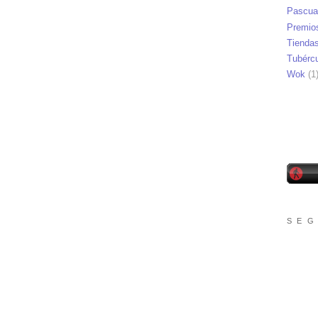
Pascua
Premio
Tienda
Tubérc
Wok
(1
S E G