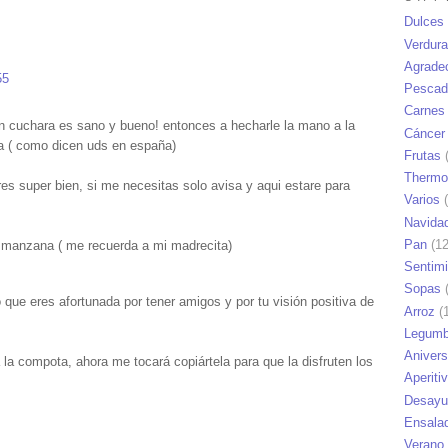
Dulces
Verdur
Agrade
55
Pescad
Carnes
n cuchara es sano y bueno! entonces a hecharle la mano a la
Cáncer
a ( como dicen uds en españa)
Frutas
(
Thermo
s super bien, si me necesitas solo avisa y aqui estare para
Varios
(
Navida
Pan
(12
manzana ( me recuerda a mi madrecita)
Sentim
Sopas
(
 que eres afortunada por tener amigos y por tu visión positiva de
Arroz
(1
Legumb
Anivers
a compota, ahora me tocará copiártela para que la disfruten los
Aperiti
Desayu
Ensala
Verano