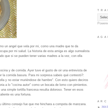
T R A 
Powere
A G A 
o un angel que vela por mi, como una madre que te da
upa por mi salud. La historia de esta amiga es algo surrealista
do que si se pueden tener varias madres a la vez, con ella
cina y de comida. Ayer tuve el gusto de oir una entrevista de
or la comida basura. Para mi sorpresa sabeis qué contestó?:
ella y no estar muriéndose de hambre". Con esto quiero deciros
ia a lo "cocina autor" como un bocata de lomo con pimientos.
una simple tortilla francesa resulta doloroso. Tener en esos
liente es una fortuna.
A R C 
su último consejo fue que me hinchara a compota de manzana.
►
201