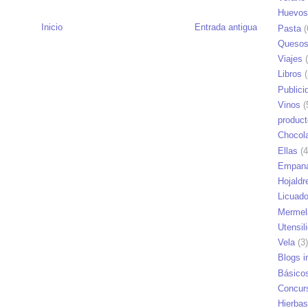
Huevos
Inicio
Entrada antigua
Pasta
(
Queso
Viajes
(
Libros
(
Publici
Vinos
(
produc
Chocol
Ellas
(4
Empana
Hojaldr
Licuad
Mermel
Utensil
Vela
(3)
Blogs i
Básico
Concur
Hierbas