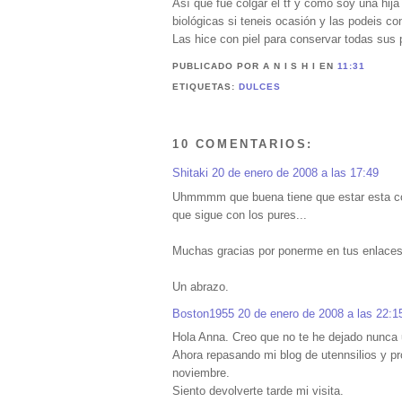
Así que fue colgar el tf y como soy una hij
biológicas si teneis ocasión y las podeis c
Las hice con piel para conservar todas sus 
PUBLICADO POR A N I S H I
EN
11:31
ETIQUETAS:
DULCES
10 COMENTARIOS:
Shitaki
20 de enero de 2008 a las 17:49
Uhmmmm que buena tiene que estar esta com
que sigue con los pures...
Muchas gracias por ponerme en tus enlaces ,
Un abrazo.
Boston1955
20 de enero de 2008 a las 22:1
Hola Anna. Creo que no te he dejado nunca 
Ahora repasando mi blog de utennsilios y p
noviembre.
Siento devolverte tarde mi visita.