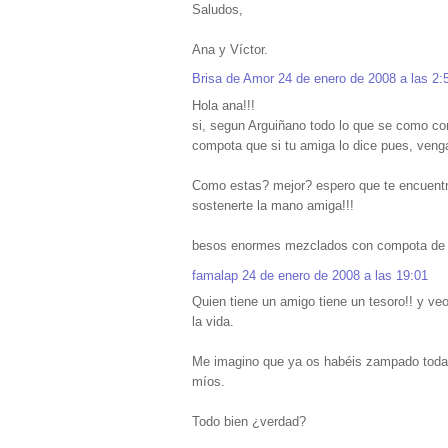
Saludos,
Ana y Víctor.
Brisa de Amor
24 de enero de 2008 a las 2:
Hola ana!!!
si, segun Arguiñano todo lo que se como co
compota que si tu amiga lo dice pues, veng
Como estas? mejor? espero que te encuentre
sostenerte la mano amiga!!!
besos enormes mezclados con compota de 
famalap
24 de enero de 2008 a las 19:01
Quien tiene un amigo tiene un tesoro!! y veo
la vida.
Me imagino que ya os habéis zampado toda l
míos.
Todo bien ¿verdad?