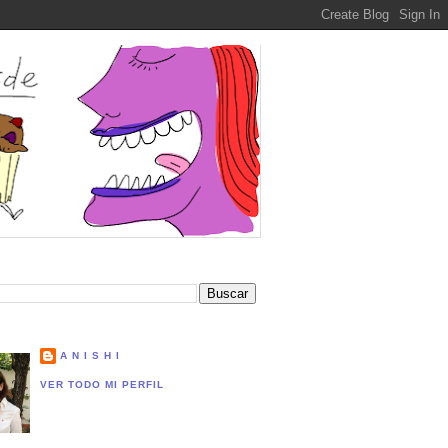
A N I S H I
VER TODO MI PERFIL