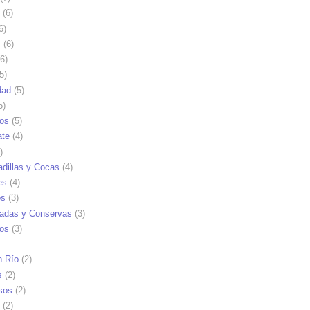
(6)
6)
s
(6)
6)
5)
dad
(5)
5)
tos
(5)
ate
(4)
)
dillas y Cocas
(4)
es
(4)
os
(3)
adas y Conservas
(3)
ios
(3)
n Río
(2)
s
(2)
sos
(2)
(2)