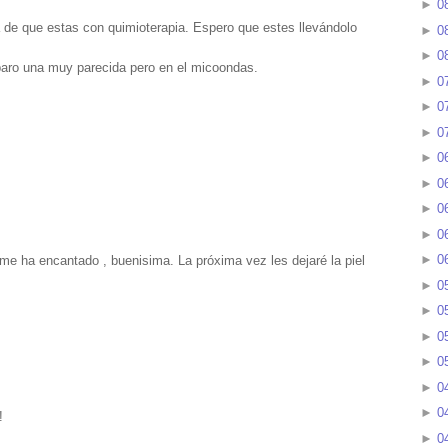
►
0
de que estas con quimioterapia. Espero que estes llevándolo
►
0
►
0
paro una muy parecida pero en el micoondas.
►
0
►
0
►
0
►
0
►
0
►
0
►
0
►
0
me ha encantado , buenisima. La próxima vez les dejaré la piel
►
0
►
0
►
0
►
0
►
0
►
0
!
►
0