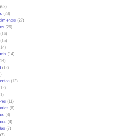
(62)
as
(28)
cimientos
(27)
os
(26)
(16)
(15)
14)
mix
(14)
14)
d
(12)
)
ientos
(12)
12)
1)
res
(11)
arios
(8)
vos
(8)
nos
(8)
das
(7)
(7)