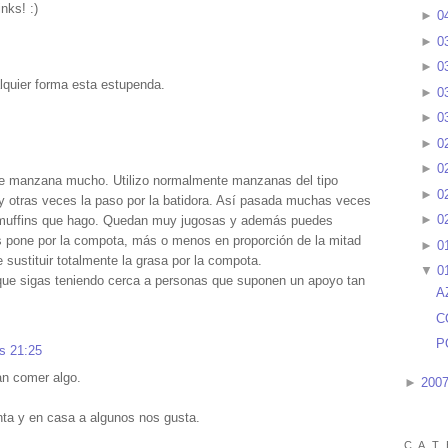
nks! :)
►
0
►
0
►
0
lquier forma esta estupenda.
►
0
►
0
►
0
►
0
de manzana mucho. Utilizo normalmente manzanas del tipo
►
0
 y otras veces la paso por la batidora. Así pasada muchas veces
►
0
 o muffins que hago. Quedan muy jugosas y además puedes
 les pone por la compota, más o menos en proporción de la mitad
►
0
e sustituir totalmente la grasa por la compota.
▼
0
que sigas teniendo cerca a personas que suponen un apoyo tan
A
C
P
s 21:25
an comer algo.
►
200
ta y en casa a algunos nos gusta.
C A T 