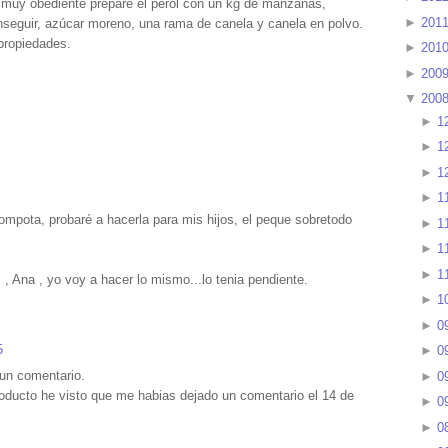
a muy obediente preparé el perol con un kg de manzanas,
►
201
onseguir, azúcar moreno, una rama de canela y canela en polvo.
propiedades.
►
201
►
200
▼
200
►
1
►
1
►
1
►
1
pota, probaré a hacerla para mis hijos, el peque sobretodo
►
1
►
1
►
1
 Ana , yo voy a hacer lo mismo...lo tenia pendiente.
►
1
►
0
5
►
0
un comentario.
►
0
roducto he visto que me habias dejado un comentario el 14 de
►
0
►
0