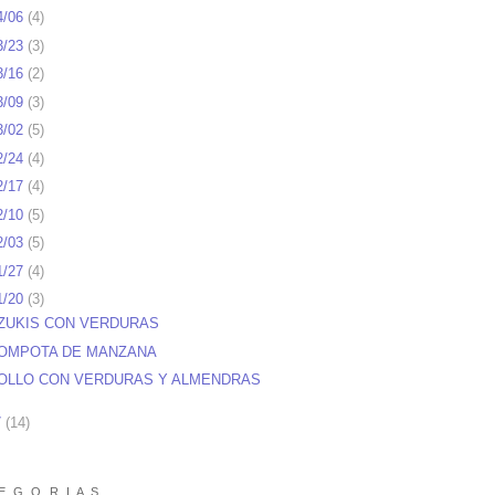
4/06
(
4
)
3/23
(
3
)
3/16
(
2
)
3/09
(
3
)
3/02
(
5
)
2/24
(
4
)
2/17
(
4
)
2/10
(
5
)
2/03
(
5
)
1/27
(
4
)
1/20
(
3
)
ZUKIS CON VERDURAS
OMPOTA DE MANZANA
OLLO CON VERDURAS Y ALMENDRAS
7
(
14
)
E G O R I A S