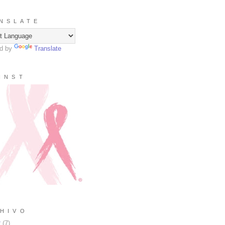
N S L A T E
d by
Translate
I N S T
H I V O
2
(
7
)